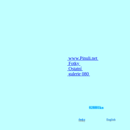
028881kn
česky
English