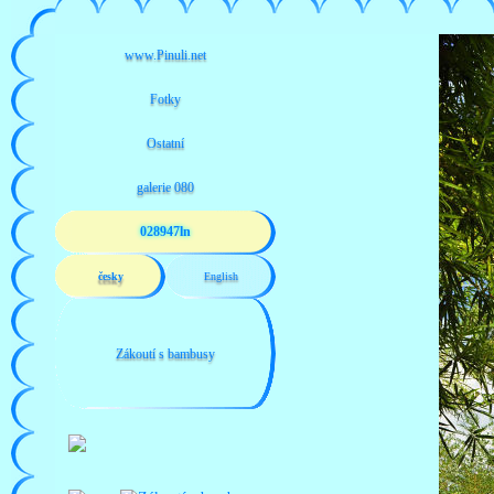
028947ln
česky
English
Zákoutí s bambusy