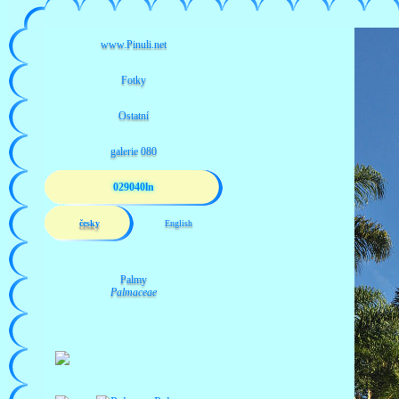
029040ln
česky
English
Palmy
Palmaceae