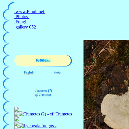
034668kn
English
česky
Trametes (?)
cf. Trametes