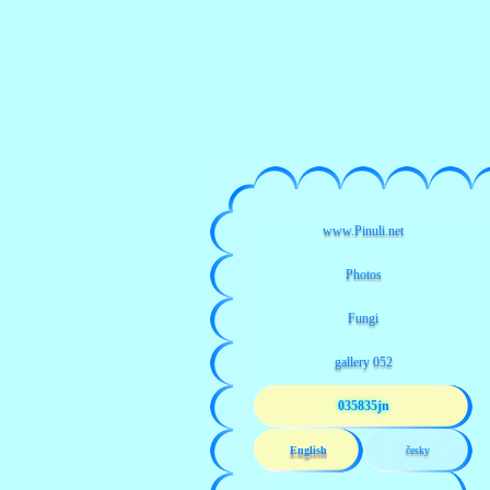
035835jn
English
česky