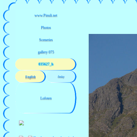
035627_h
English
česky
Lofoten