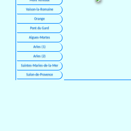
Mont Ventoux
Vaison-la-Romaine
Orange
Pont du Gard
Aigues-Mortes
Arles (1)
Arles (2)
Saintes-Maries-de-la-Mer
Salon-de-Provence