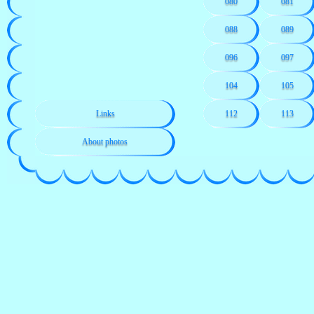
080
081
088
089
096
097
104
105
Links
112
113
About photos