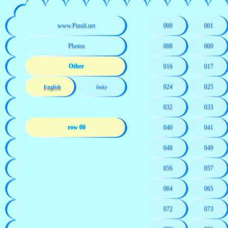
www.Pinuli.net
000
001
Photos
008
009
Other
016
017
024
025
English
česky
032
033
row 00
040
041
048
049
056
057
064
065
072
073